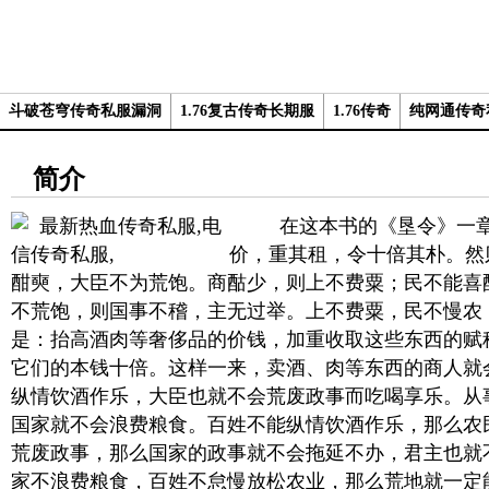
斗破苍穹传奇私服漏洞
1.76复古传奇长期服
1.76传奇
纯网通传奇
简介
在这本书的《垦令》一章
价，重其租，令十倍其朴。然
酣奭，大臣不为荒饱。商酤少，则上不费粟；民不能喜
不荒饱，则国事不稽，主无过举。上不费粟，民不慢农
是：抬高酒肉等奢侈品的价钱，加重收取这些东西的赋
它们的本钱十倍。这样一来，卖酒、肉等东西的商人就
纵情饮酒作乐，大臣也就不会荒废政事而吃喝享乐。从
国家就不会浪费粮食。百姓不能纵情饮酒作乐，那么农
荒废政事，那么国家的政事就不会拖延不办，君主也就
家不浪费粮食，百姓不怠慢放松农业，那么荒地就一定