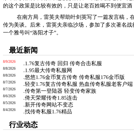
的这个政策是比较有效的，只是让老百姓喝不到便宜酒
在南方局，雷英夫帮助叶剑英写了一篇发言稿，在
传为美谈。后来，雷英夫亲临沙场，参加了多次著名战
一个雅号叫“洛阳才子”。
最近新闻
8/9/2026
.
1.76复古传奇 回归 传奇合击私服
8/8/2026
.
1.95最大传奇私服网
8/8/2026
.
悠悠1.76金币复古传奇 传奇私服176金币版
8/7/2026
.
轻变1.76复古传奇私服 热血传奇私服老客户端
8/7/2026
.
传奇第一登陆器 轻变传奇家族
8/6/2026
.
倚天荣耀传奇1.85连击
8/5/2026
.
新开传奇网站不变态
8/4/2026
.
找传奇私服1.76精品
行业动态