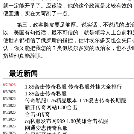
就一定能开垦了。应该说，他的这个政策是比较有效的
便宜酒，实在太苛刻了一点。
第三，政客脸皮要足够厚。说实话，不说谎的政治
以，美国有句俗话，最不可信的，就是领导人上台前和
使世界都相信了俄罗斯的指控，估计埃尔多安也会矢口
认，你又能把我怎的？类似埃尔多安的政治家，也不少
指望他真能辞职。
最近新闻
8/7/2026
.
1.85合击传奇私服 传奇私服外挂大全排行
8/6/2026
.
1.85合击传奇私服
8/6/2026
.
传奇私服1.76精品版本 1.76复古传奇长期服
8/5/2026
.
新开传奇网站1.80合击
8/5/2026
.
合击sf传奇
8/4/2026
.
cq私服发布网999 1.80英雄合击私服
8/3/2026
.
网通变态传奇私服
8/2/2026