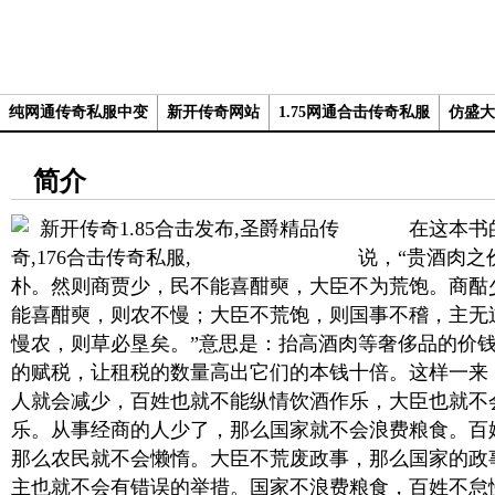
纯网通传奇私服中变
新开传奇网站
1.75网通合击传奇私服
仿盛大
简介
在这本书的
说，“贵酒肉之
朴。然则商贾少，民不能喜酣奭，大臣不为荒饱。商酤
能喜酣奭，则农不慢；大臣不荒饱，则国事不稽，主无
慢农，则草必垦矣。”意思是：抬高酒肉等奢侈品的价
的赋税，让租税的数量高出它们的本钱十倍。这样一来
人就会减少，百姓也就不能纵情饮酒作乐，大臣也就不
乐。从事经商的人少了，那么国家就不会浪费粮食。百
那么农民就不会懒惰。大臣不荒废政事，那么国家的政
主也就不会有错误的举措。国家不浪费粮食，百姓不怠