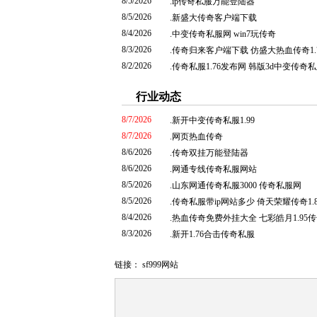
8/5/2026
.
ip传奇私服万能登陆器
8/5/2026
.
新盛大传奇客户端下载
8/4/2026
.
中变传奇私服网 win7玩传奇
8/3/2026
.
传奇归来客户端下载 仿盛大热血传奇1.
8/2/2026
.
传奇私服1.76发布网 韩版3d中变传奇
行业动态
8/7/2026
.
新开中变传奇私服1.99
8/7/2026
.
网页热血传奇
8/6/2026
.
传奇双挂万能登陆器
8/6/2026
.
网通专线传奇私服网站
8/5/2026
.
山东网通传奇私服3000 传奇私服网
8/5/2026
.
传奇私服带ip网站多少 倚天荣耀传奇1.
8/4/2026
.
热血传奇免费外挂大全 七彩皓月1.95
8/3/2026
.
新开1.76合击传奇私服
链接：
sf999网站