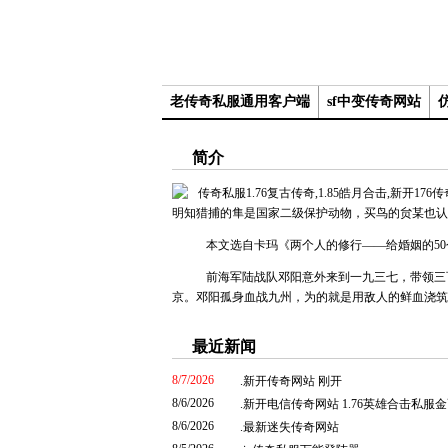
老传奇私服通用客户端
sf中变传奇网站
简介
明知猎捕的隼是国家二级保护动物，买鸟的贠某也认
本文选自卡玛《两个人的修行——给婚姻的50
前海军陆战队邓阳意外来到一九三七，带领三百
京。邓阳孤身血战九州，为的就是用敌人的鲜血浇筑最强
最近新闻
8/7/2026
.
新开传奇网站 刚开
8/6/2026
.
新开电信传奇网站 1.76英雄合击私服
8/6/2026
.
最新迷失传奇网站