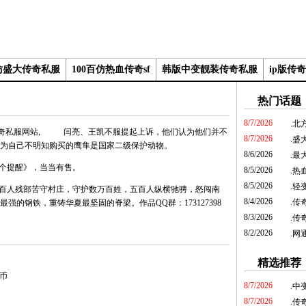
仿盛大传奇私服
100百仿热血传奇sf
韩版中变靓装传奇私服
ip版传奇
热门话题
8/7/2026
.
北
闫亮、王凯不服提起上诉，他们认为他们并不
8/7/2026
.
盛
为自己不明知购买的鹰隼是国家二级保护动物。
8/6/2026
.
最
个提醒》，当当有售。
8/5/2026
.
热
8/5/2026
.
轻
人残部苦守村庄，守护数万百姓，五百人纵横驰骋，怒闯南
8/4/2026
.
传
的钢铁，重铸华夏最坚固的脊梁。作品QQ群：173127398
8/3/2026
.
传
8/2/2026
.
网
精选推荐
金币
8/7/2026
.
中变
8/7/2026
.
传奇