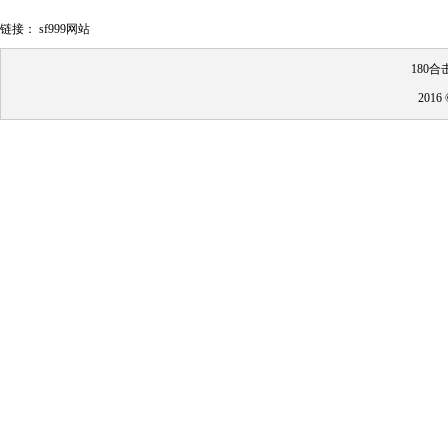
链接：
sf999网站
180合
201