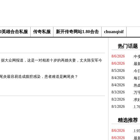
.80英雄合击私服
传奇私服
新开传奇网站1.80合击
chuanqisif
热门话题
8/6/2026
.
中
大众网报道，这是一对相差十岁的再婚夫妻，丈夫陈安军今
8/6/2026
.
最
8/5/2026
.
今
炎最容易造成腹腔感染，患者难道是阑尾炎？
8/4/2026
.
每日
8/4/2026
.
热
8/3/2026
.
万
8/2/2026
.
求好
8/1/2026
.
1.
精选推荐
8/6/2026
.
1
8/6/2026
.
最