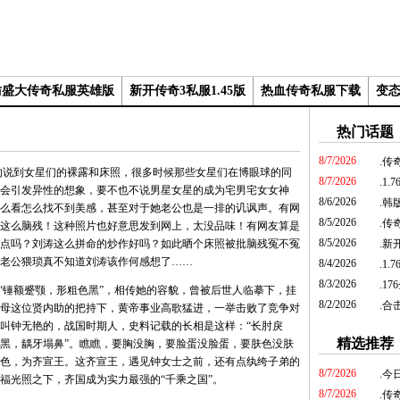
仿盛大传奇私服英雄版
新开传奇3私服1.45版
热血传奇私服下载
变
热门话题
8/7/2026
.
传
到女星们的裸露和床照，很多时候那些女星们在博眼球的同
8/7/2026
.
1
会引发异性的想象，要不也不说男星女星的成为宅男宅女女神
8/6/2026
.
韩
么看怎么找不到美感，甚至对于她老公也是一排的讥讽声。有网
8/5/2026
.
传奇
这么脑残！这种照片也好意思发到网上，太没品味！有网友算是
8/5/2026
点吗？刘涛这么拼命的炒作好吗？如此晒个床照被批脑残冤不冤
.
新开
老公猥琐真不知道刘涛该作何感想了……
8/4/2026
.
1.
8/3/2026
.
1
锤额蹙颚，形粗色黑”，相传她的容貌，曾被后世人临摹下，挂
8/2/2026
.
合击
母这位贤内助的把持下，黄帝事业高歌猛进，一举击败了竞争对
叫钟无艳的，战国时期人，史料记载的长相是这样：“长肘戾
精选推荐
黑，龋牙塌鼻”。瞧瞧，要胸没胸，要脸蛋没脸蛋，要肤色没肤
色，为齐宣王。这齐宣王，遇见钟女士之前，还有点纨绔子弟的
8/7/2026
.
今
福光照之下，齐国成为实力最强的“千乘之国”。
8/7/2026
.
传