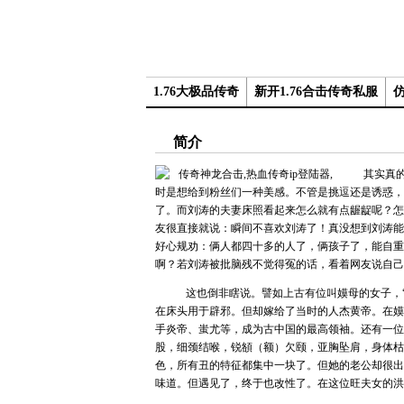
1.76大极品传奇
新开1.76合击传奇私服
简介
其实真的说
时是想给到粉丝们一种美感。不管是挑逗还是诱惑，
了。而刘涛的夫妻床照看起来怎么就有点龌龊呢？怎
友很直接就说：瞬间不喜欢刘涛了！真没想到刘涛能
好心规劝：俩人都四十多的人了，俩孩子了，能自重
啊？若刘涛被批脑残不觉得冤的话，看着网友说自己
这也倒非瞎说。譬如上古有位叫嫫母的女子，“
在床头用于辟邪。但却嫁给了当时的人杰黄帝。在嫫
手炎帝、蚩尤等，成为古中国的最高领袖。还有一位
股，细颈结喉，锐頟（额）欠颐，亚胸坠肩，身体枯
色，所有丑的特征都集中一块了。但她的老公却很出
味道。但遇见了，终于也改性了。在这位旺夫女的洪