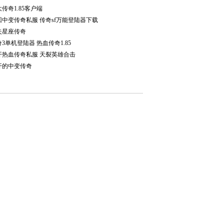
传奇1.85客户端
回中变传奇私服 传奇sf万能登陆器下载
失星座传奇
3单机登陆器 热血传奇1.85
开热血传奇私服 天裂英雄合击
开的中变传奇