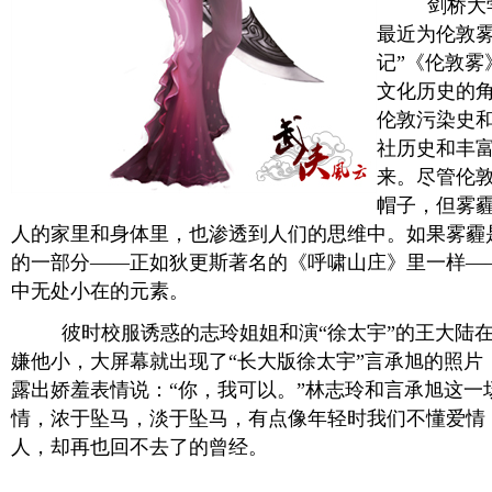
剑桥大学
最近为伦敦雾
记”《伦敦雾》(
文化历史的
伦敦污染史
社历史和丰
来。尽管伦敦
帽子，但雾
人的家里和身体里，也渗透到人们的思维中。如果雾霾
的一部分——正如狄更斯著名的《呼啸山庄》里一样—
中无处小在的元素。
彼时校服诱惑的志玲姐姐和演“徐太宇”的王大陆在
嫌他小，大屏幕就出现了“长大版徐太宇”言承旭的照片
露出娇羞表情说：“你，我可以。”林志玲和言承旭这一
情，浓于坠马，淡于坠马，有点像年轻时我们不懂爱情
人，却再也回不去了的曾经。