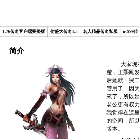
1.76传奇客户端完整版
仿盛大传奇1.5
名人精品传奇私服
uc999传奇
简介
大家现在
楚，王𤋮鳳
后她就一哭
管用了，因
來了，所以
老公更有权
我觉得在這
的空间，所
版本。