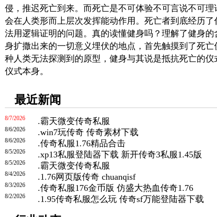
侵，推迟死亡到来。而死亡是不可体验不可言说不可理
会在人类形而上层次发挥能动作用。死亡者到底经历了
法用逻辑证明的问题。真的读懂健身吗？理解了健身的
身扩撒出来的一切意义埋伏的地点，首先触摸到了死亡
种人类无法探测到的原型，健身与其说是抵抗死亡的仪
仪式本身。
最近新闻
8/7/2026
.
霸天微变传奇私服
8/6/2026
.
win7玩传奇 传奇素材下载
8/6/2026
.
传奇私服1.76精品合击
8/5/2026
.
xp13私服登陆器下载 新开传奇3私服1.45版
8/5/2026
.
霸天微变传奇私服
8/4/2026
.
1.76网页版传奇 chuanqisf
8/3/2026
.
传奇私服176金币版 仿盛大热血传奇1.76
8/2/2026
.
1.95传奇私服怎么玩 传奇sf万能登陆器下载