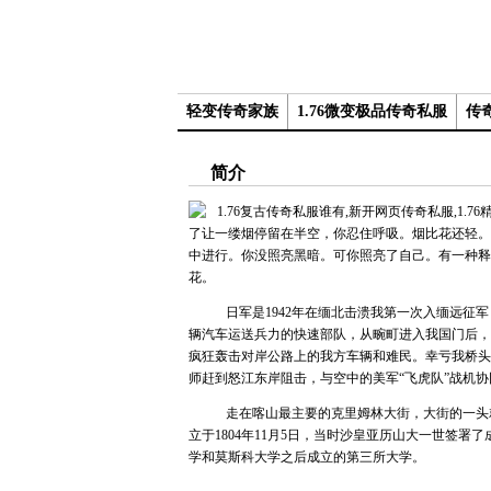
轻变传奇家族
1.76微变极品传奇私服
传奇
简介
了让一缕烟停留在半空，你忍住呼吸。烟比花还轻。
中进行。你没照亮黑暗。可你照亮了自己。有一种释
花。
日军是1942年在缅北击溃我第一次入缅远征军，
辆汽车运送兵力的快速部队，从畹町进入我国门后，
疯狂轰击对岸公路上的我方车辆和难民。幸亏我桥头
师赶到怒江东岸阻击，与空中的美军“飞虎队”战机
走在喀山最主要的克里姆林大街，大街的一头就
立于1804年11月5日，当时沙皇亚历山大一世签
学和莫斯科大学之后成立的第三所大学。