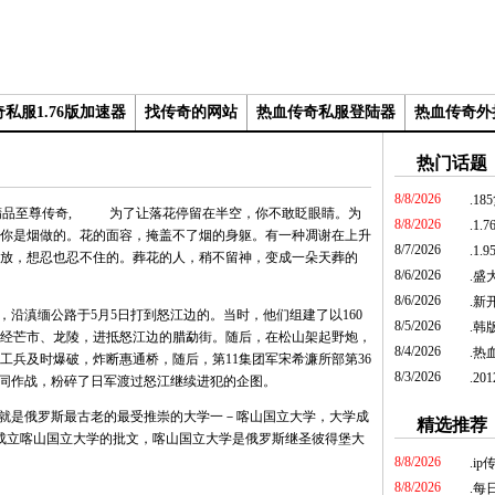
私服1.76版加速器
找传奇的网站
热血传奇私服登陆器
热血传奇外
热门话题
8/8/2026
.
18
为了让落花停留在半空，你不敢眨眼睛。为
8/8/2026
.
1.
你是烟做的。花的面容，掩盖不了烟的身躯。有一种凋谢在上升
8/7/2026
.
1.
放，想忍也忍不住的。葬花的人，稍不留神，变成一朵天葬的
8/6/2026
.
盛
8/6/2026
.
新开
沿滇缅公路于5月5日打到怒江边的。当时，他们组建了以160
8/5/2026
.
韩
经芒市、龙陵，进抵怒江边的腊勐街。随后，在松山架起野炮，
8/4/2026
.
热血
工兵及时爆破，炸断惠通桥，随后，第11集团军宋希濂所部第36
8/3/2026
.
20
协同作战，粉碎了日军渡过怒江继续进犯的企图。
是俄罗斯最古老的最受推崇的大学一－喀山国立大学，大学成
精选推荐
署了成立喀山国立大学的批文，喀山国立大学是俄罗斯继圣彼得堡大
8/8/2026
.
ip
8/8/2026
.
每