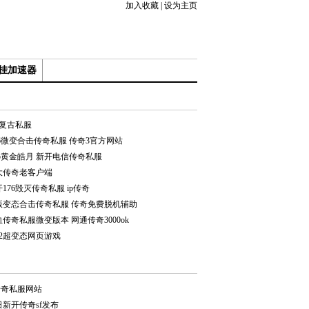
加入收藏
|
设为主页
挂加速器
5复古私服
76微变合击传奇私服 传奇3官方网站
95黄金皓月 新开电信传奇私服
大传奇老客户端
176毁灭传奇私服 ip传奇
版变态合击传奇私服 传奇免费脱机辅助
传奇私服微变版本 网通传奇3000ok
12超变态网页游戏
传奇私服网站
日新开传奇sf发布