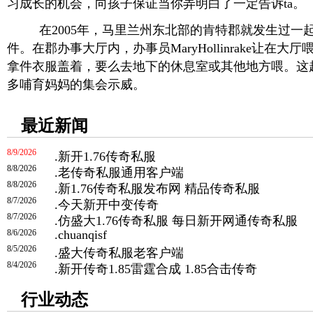
习成长的机会，向孩子保证当你弄明白了一定告诉ta。
在2005年，马里兰州东北部的肯特郡就发生过一
件。在郡办事大厅内，办事员MaryHollinrake让在
拿件衣服盖着，要么去地下的休息室或其他地方喂。这
多哺育妈妈的集会示威。
最近新闻
8/9/2026
.
新开1.76传奇私服
8/8/2026
.
老传奇私服通用客户端
8/8/2026
.
新1.76传奇私服发布网 精品传奇私服
8/7/2026
.
今天新开中变传奇
8/7/2026
.
仿盛大1.76传奇私服 每日新开网通传奇私服
8/6/2026
.
chuanqisf
8/5/2026
.
盛大传奇私服老客户端
8/4/2026
.
新开传奇1.85雷霆合成 1.85合击传奇
行业动态