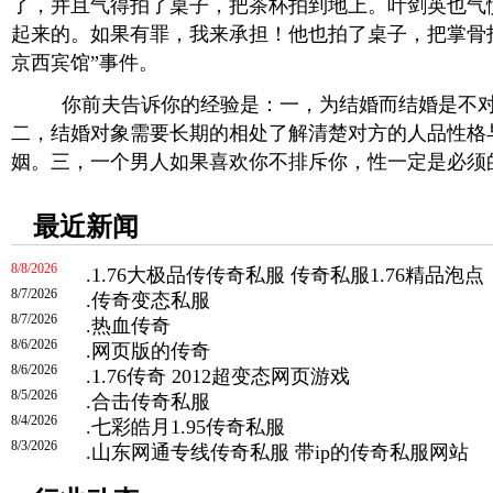
了，并且气得拍了桌子，把茶杯拍到地上。叶剑英也气
起来的。如果有罪，我来承担！他也拍了桌子，把掌骨
京西宾馆”事件。
你前夫告诉你的经验是：一，为结婚而结婚是不对
二，结婚对象需要长期的相处了解清楚对方的人品性格
姻。三，一个男人如果喜欢你不排斥你，性一定是必须
最近新闻
8/8/2026
.
1.76大极品传传奇私服 传奇私服1.76精品泡点
8/7/2026
.
传奇变态私服
8/7/2026
.
热血传奇
8/6/2026
.
网页版的传奇
8/6/2026
.
1.76传奇 2012超变态网页游戏
8/5/2026
.
合击传奇私服
8/4/2026
.
七彩皓月1.95传奇私服
8/3/2026
.
山东网通专线传奇私服 带ip的传奇私服网站