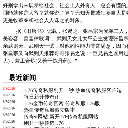
好别拿出来展示给社会，社会上人外有人，总会有懂的
哪能就你是大爷？就你说了算？无知无畏或狂妄自大是
更是收藏圈和社会人人诛之的对象。
据《旧唐书》记载，张易之、张昌宗为兄弟二人，
美姿容，善音律歌词”。武则天女儿太平公主发现张昌
亲武则天。武则天一试，对他的性能力非常满意，因而
张昌宗又向武则天推荐哥哥张易之说：“臣兄易之器用过
大)，兼工合炼(又善于炼丹药)。”
最近新闻
8/8/2026
.
1.76传奇私服刚开一秒 热血传奇私服客户端
8/7/2026
.
每日新开传奇sf
8/7/2026
.
1.76金币传奇官网 传奇私服1.76版
8/6/2026
.
热血传奇私服微变版本
8/6/2026
.
传奇sf网站 新开176传奇私服网站
8/5/2026
.
刚开一秒传奇1.76
8/4/2026