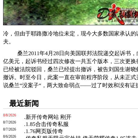
冷，但由于耶路撒冷地位未定，现今大多数国家承认的
夫。
桑兰2011年4月28日向美国联邦法院递交起诉书，
亿美元，起诉书经过四次修改一共五个版本，三次更换
已经被法院驳回，桑兰已经提出撤诉，被告刘国生谢晓
撤诉。时至今日，此案一直在审前程序阶段，从未正式
说桑兰“没案子“，两大致命弱点——过了时效和没有证
最近新闻
8/8/2026
.
新开传奇网站 刚开
8/7/2026
.
1.85合击传奇私服
8/7/2026
.
1.76网页版传奇
8/6/2026