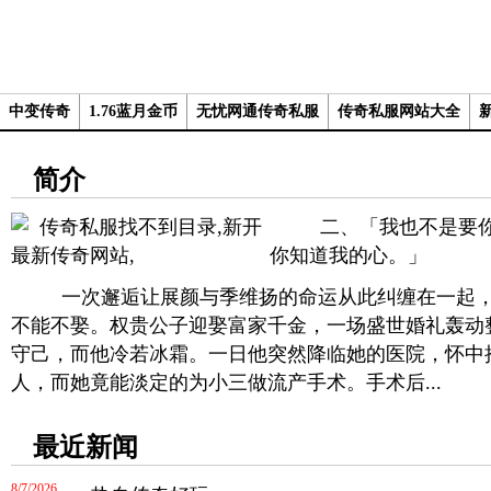
中变传奇
1.76蓝月金币
无忧网通传奇私服
传奇私服网站大全
简介
二、「我也不是要你
你知道我的心。」
一次邂逅让展颜与季维扬的命运从此纠缠在一起，
不能不娶。权贵公子迎娶富家千金，一场盛世婚礼轰动
守己，而他冷若冰霜。一日他突然降临她的医院，怀中
人，而她竟能淡定的为小三做流产手术。手术后...
最近新闻
8/7/2026